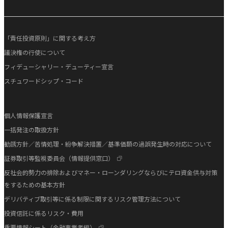
「責任投資原則」に関する考え方
議決権の行使について
フィデューシャリー・デューティー宣言
スチュワードシップ・コード
個人情報保護宣言
一括発注の取扱方針
勧誘方針／苦情処理・紛争解決措置／基準価額の過誤発生時の対応について
証券取引等監視委員会（情報提供窓口）
反社会的勢力の排除およびマネー・ローンダリングならびにテロ資金供与対策
をするための基本方針
デリバティブ取引等に係る制限に関するリスク管理方法について
投資信託に係るリスク・費用
重要情報シート（金融事業者編）