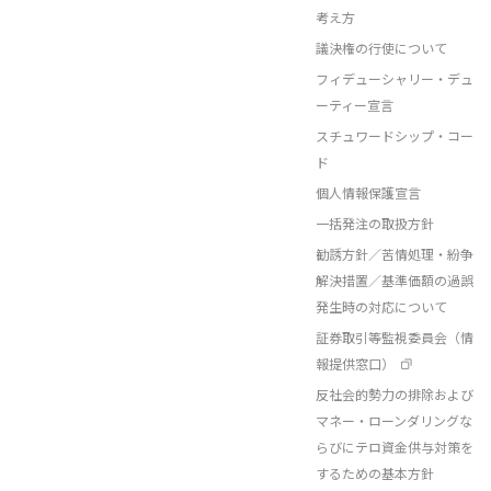
考え方
議決権の行使について
フィデューシャリー・デュ
ーティー宣言
スチュワードシップ・コー
ド
個人情報保護宣言
一括発注の取扱方針
勧誘方針／苦情処理・紛争
解決措置／基準価額の過誤
発生時の対応について
証券取引等監視委員会（情
報提供窓口）
反社会的勢力の排除および
マネー・ローンダリングな
らびにテロ資金供与対策を
するための基本方針