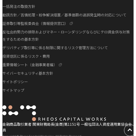
一括発注の取扱方針
勧誘方針／苦情処理・紛争解決措置／基準価額の過誤発生時の対応について
証券取引等監視委員会（情報提供窓口）
反社会的勢力の排除およびマネー・ローンダリングならびにテロ資金供与対策
をするための基本方針
デリバティブ取引等に係る制限に関するリスク管理方法について
投資信託に係るリスク・費用
重要情報シート（金融事業者編）
サイバーセキュリティ基本方針
サイトポリシー
サイトマップ
金融商品取引業者 関東財務局長(金商)第1151号 一般社団法人資産運用業協会会
員