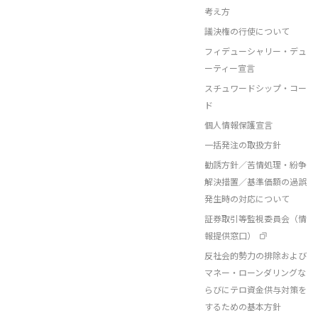
考え方
議決権の行使について
フィデューシャリー・デュ
ーティー宣言
スチュワードシップ・コー
ド
個人情報保護宣言
一括発注の取扱方針
勧誘方針／苦情処理・紛争
解決措置／基準価額の過誤
発生時の対応について
証券取引等監視委員会（情
報提供窓口）
反社会的勢力の排除および
マネー・ローンダリングな
らびにテロ資金供与対策を
するための基本方針