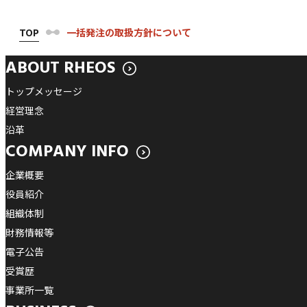
TOP
一括発注の取扱方針について
ABOUT RHEOS
トップメッセージ
経営理念
沿革
COMPANY INFO
企業概要
役員紹介
組織体制
財務情報等
電子公告
受賞歴
事業所一覧