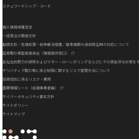
スチュワードシップ・コード
個人情報保護宣言
一括発注の取扱方針
勧誘方針／苦情処理・紛争解決措置／基準価額の過誤発生時の対応について
証券取引等監視委員会（情報提供窓口）
反社会的勢力の排除およびマネー・ローンダリングならびにテロ資金供与対策を
デリバティブ取引等に係る制限に関するリスク管理方法について
投資信託に係るリスク・費用
重要情報シート（金融事業者編）
サイバーセキュリティ基本方針
サイトポリシー
サイトマップ