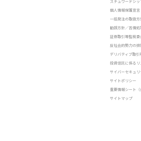
スチュワードシッ
個人情報保護宣言
一括発注の取扱方
勧誘方針／苦情処
証券取引等監視委
反社会的勢力の排
デリバティブ取引
投資信託に係るリ
サイバーセキュリ
サイトポリシー
重要情報シート（
サイトマップ