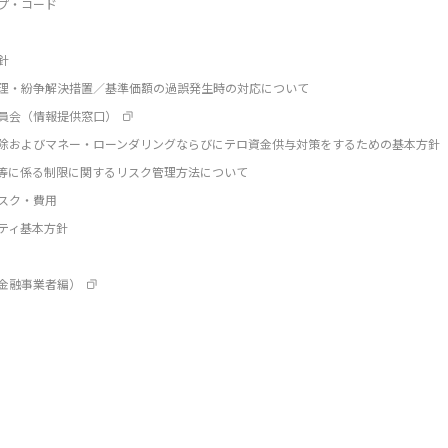
プ・コード
針
理・紛争解決措置／基準価額の過誤発生時の対応について
員会（情報提供窓口）
除およびマネー・ローンダリングならびにテロ資金供与対策をするための基本方針
等に係る制限に関するリスク管理方法について
スク・費用
ティ基本方針
金融事業者編）