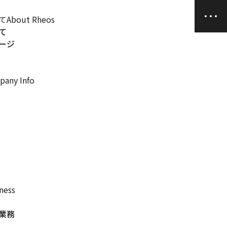
て
About Rheos
て
ージ
any Info
ness
業務