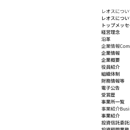
レオスについ
レオスについ
トップメッセ
経営理念
沿革
企業情報
Comp
企業情報
企業概要
役員紹介
組織体制
財務情報等
電子公告
受賞歴
事業所一覧
事業紹介
Busi
事業紹介
投資信託委託
投資顧問業務