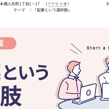
本橋人形町
1
丁目
1
－
17
（
アクセス
） 対象 ：専
：「起業という選