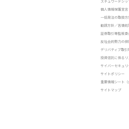
スチュワードシッ
個人情報保護宣言
一括発注の取扱方
勧誘方針／苦情処
証券取引等監視委
反社会的勢力の排
デリバティブ取引
投資信託に係るリ
サイバーセキュリ
サイトポリシー
重要情報シート（
サイトマップ