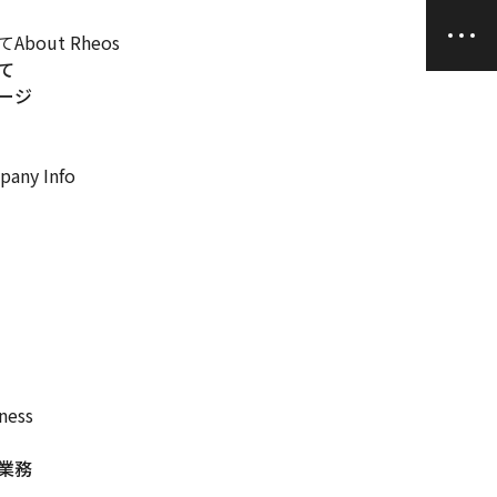
て
About Rheos
て
ージ
any Info
ness
業務