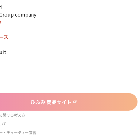
I
Group company
s
ース
uit
ひふみ 商品サイト
に関する考え方
いて
ー・デューティー宣言