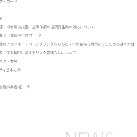
プ・コード
針
理・紛争解決措置／基準価額の過誤発生時の対応について
員会（情報提供窓口）
除およびマネー・ローンダリングならびにテロ資金供与対策をするための基本方針
等に係る制限に関するリスク管理方法について
スク・費用
ティ基本方針
金融事業者編）