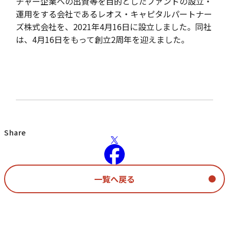
チャー企業への出資等を目的としたファンドの設立・
運用をする会社であるレオス・キャピタルパートナー
ズ株式会社を、
2021
年
4
月
16
日に設立しました。同社
は、
4
月
16
日をもって創立
2
周年を迎えました。
Share
一覧へ戻る