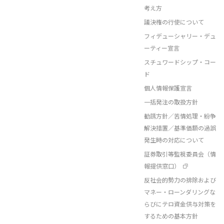
考え方
議決権の行使について
フィデューシャリー・デュ
ーティー宣言
スチュワードシップ・コー
ド
個人情報保護宣言
一括発注の取扱方針
勧誘方針／苦情処理・紛争
解決措置／基準価額の過誤
発生時の対応について
証券取引等監視委員会（情
報提供窓口）
反社会的勢力の排除および
マネー・ローンダリングな
らびにテロ資金供与対策を
するための基本方針