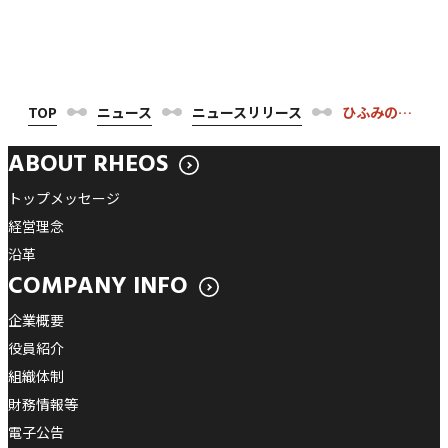
TOP
ニュース
ニュースリリース
ひふみのレオス20周年、ファイナンシャル・インクルージョンを加速する次の20年へ
ABOUT RHEOS
トップメッセージ
経営理念
沿革
COMPANY INFO
企業概要
役員紹介
組織体制
財務情報等
電子公告