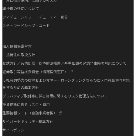
議決権の行使について
フィデューシャリー・デューティー宣言
スチュワードシップ・コード
個人情報保護宣言
一括発注の取扱方針
勧誘方針／苦情処理・紛争解決措置／基準価額の過誤発生時の対応について
証券取引等監視委員会（情報提供窓口）
反社会的勢力の排除およびマネー・ローンダリングならびにテロ資金供与対策
をするための基本方針
デリバティブ取引等に係る制限に関するリスク管理方法について
投資信託に係るリスク・費用
重要情報シート（金融事業者編）
サイバーセキュリティ基本方針
サイトポリシー