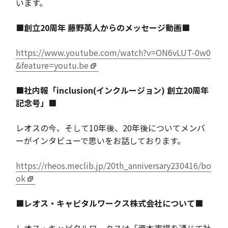
います。
■創立
20
周年 藤野英人からのメッセージ動画■
https://www.youtube.com/watch?v=ON6vLUT-0w0
&feature=youtu.be
■社内報「
inclusion(
インクルージョン
)
創立
20
周年
記念号」■
レオスの今、そして
10
年後、
20
年後についてメンバ
ーがインタビューで思いをお話しております。
https://rheos.meclib.jp/20th_anniversary230416/bo
ok
■レオス・キャピタルワークス株式会社について■
レオス・キャピタルワークスは「資本市場を通じて社